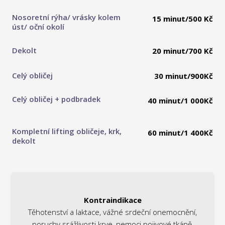
Nosoretní rýha/ vrásky kolem
15 minut/500 Kč
úst/ oční okolí
Dekolt
20 minut/700 Kč
Celý obličej
30 minut/900Kč
Celý obličej + podbradek
40 minut/1 000Kč
Kompletní lifting obličeje, krk,
60 minut/1 400Kč
dekolt
Kontraindikace
Těhotenství a laktace, vážné srdeční onemocnění,
poruchy srážlivosti krve, nemoci pojivové tkáně,