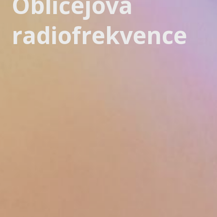
Obličejová
radiofrekvence